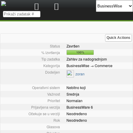
Quick Actions
Status
Završen
% izvršenja
100%
Tip zadatka
Zahtev za nadogradnjom
Kategorija
BusinessWise → Commerce
Dodeljen
zoran
Operativni sistem
Nebitno koji
Važnost
Srednja
Prioritet
Normalan
Prijavljena verzija
BusinessWare 6
Očekuje se u verziji
Neodređeno
Rok
Neodređeno
Glasova