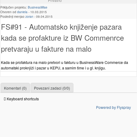
Privatno
Priključen projektu:
BusinessWise
Otvoren od
daniela
-
10.03.2015
Poslednji menjao
zoran
-
09.04.2015
FS#91 - Automatsko knjiženje pazara
kada se profakture iz BW Commenrce
pretvaraju u fakture na malo
Kada se profaktura na malo pretvori u fakturu u BusinessWare Commerce da
automatski proknjiži i pazar u KEPU, a samim time i u gl. knjigu.
Komentari (0)
Povezani zadaci (0/0)
Keyboard shortcuts
Powered by Flyspray