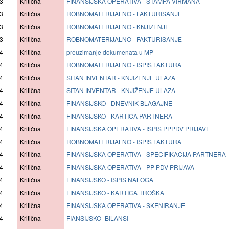
3
Kritična
FINANSIJSKA OPERATIVA - ŠTAMPA VIRMANA
3
Kritična
ROBNOMATERIJALNO - FAKTURISANJE
3
Kritična
ROBNOMATERIJALNO - KNJIŽENJE
3
Kritična
ROBNOMATERIJALNO - FAKTURISANJE
4
Kritična
preuzimanje dokumenata u MP
4
Kritična
ROBNOMATERIJALNO - ISPIS FAKTURA
4
Kritična
SITAN INVENTAR - KNJIŽENJE ULAZA
4
Kritična
SITAN INVENTAR - KNJIŽENJE ULAZA
4
Kritična
FINANSIJSKO - DNEVNIK BLAGAJNE
4
Kritična
FINANSIJSKO - KARTICA PARTNERA
4
Kritična
FINANSIJSKA OPERATIVA - ISPIS PPPDV PRIJAVE
4
Kritična
ROBNOMATERIJALNO - ISPIS FAKTURA
4
Kritična
FINANSIJSKA OPERATIVA - SPECIFIKACIJA PARTNERA
4
Kritična
FINANSIJSKA OPERATIVA - PP PDV PRIJAVA
4
Kritična
FINANSIJSKO - ISPIS NALOGA
4
Kritična
FINANSIJSKO - KARTICA TROŠKA
4
Kritična
FINANSIJSKA OPERATIVA - SKENIRANJE
4
Kritična
FIANSIJSKO -BILANSI