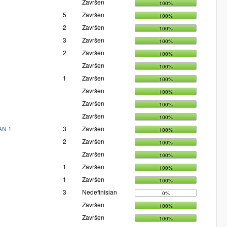
Završen
100%
5
Završen
100%
2
Završen
100%
3
Završen
100%
2
Završen
100%
Završen
100%
1
Završen
100%
Završen
100%
Završen
100%
Završen
100%
AN 1
3
Završen
100%
2
Završen
100%
Završen
100%
1
Završen
100%
1
Završen
100%
3
Nedefinisian
0%
Završen
100%
Završen
100%