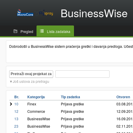
BusinessWise
Pregled
Lista zadataka
Dobrodošli u BusinessWise sistem praćenja greški i davanja predloga. Učestvo
Pretraži ovaj projekat za
Još uslova za pretragu
Br.
Kategorija
Tip zadatka
Otvoren
10
Finex
Prijava greške
03.08.201
12
Commerce
Prijava greške
12.09.201
13
BusinessWise
Prijava greške
16.09.201
23
BusinessWise
Prijava greške
02.11.201