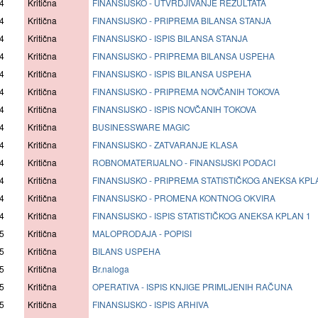
4
Kritična
FINANSIJSKO - UTVRDJIVANJE REZULTATA
4
Kritična
FINANSIJSKO - PRIPREMA BILANSA STANJA
4
Kritična
FINANSIJSKO - ISPIS BILANSA STANJA
4
Kritična
FINANSIJSKO - PRIPREMA BILANSA USPEHA
4
Kritična
FINANSIJSKO - ISPIS BILANSA USPEHA
4
Kritična
FINANSIJSKO - PRIPREMA NOVČANIH TOKOVA
4
Kritična
FINANSIJSKO - ISPIS NOVČANIH TOKOVA
4
Kritična
BUSINESSWARE MAGIC
4
Kritična
FINANSIJSKO - ZATVARANJE KLASA
4
Kritična
ROBNOMATERIJALNO - FINANSIJSKI PODACI
4
Kritična
FINANSIJSKO - PRIPREMA STATISTIČKOG ANEKSA KPL
4
Kritična
FINANSIJSKO - PROMENA KONTNOG OKVIRA
4
Kritična
FINANSIJSKO - ISPIS STATISTIČKOG ANEKSA KPLAN 1
5
Kritična
MALOPRODAJA - POPISI
5
Kritična
BILANS USPEHA
5
Kritična
Br.naloga
5
Kritična
OPERATIVA - ISPIS KNJIGE PRIMLJENIH RAČUNA
5
Kritična
FINANSIJSKO - ISPIS ARHIVA