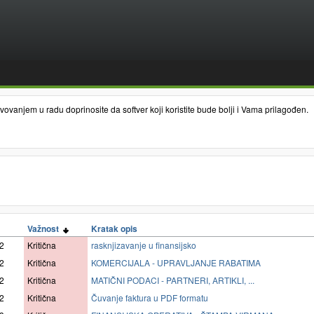
vanjem u radu doprinosite da softver koji koristite bude bolji i Vama prilagođen.
Važnost
Kratak opis
2
Kritična
rasknjizavanje u finansijsko
2
Kritična
KOMERCIJALA - UPRAVLJANJE RABATIMA
2
Kritična
MATIČNI PODACI - PARTNERI, ARTIKLI, ...
2
Kritična
Čuvanje faktura u PDF formatu