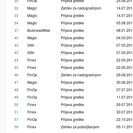
30
FinOp
Prijava greške
25.06.201
32
Magic
Zahtev za nadogradnjom
14.07.201
33
Magic
Prijava greške
14.07.201
34
Magic
Prijava greške
05.08.201
37
BusinessWise
Prijava greške
08.01.201
40
Magic
Prijava greške
04.03.201
42
SitIn
Prijava greške
07.05.201
43
SitIn
Prijava greške
07.05.201
44
Finex
Prijava greške
22.05.201
45
Finex
Prijava greške
22.05.201
46
FinOp
Zahtev za nadogradnjom
29.06.201
47
Magic
Prijava greške
30.06.201
48
FinOp
Prijava greške
07.07.201
49
FinOp
Prijava greške
11.07.201
50
Finex
Prijava greške
29.07.201
51
Finex
Prijava greške
30.07.201
57
FinOp
Prijava greške
22.10.201
59
Finex
Zahtev za poboljšanjem
05.11.201