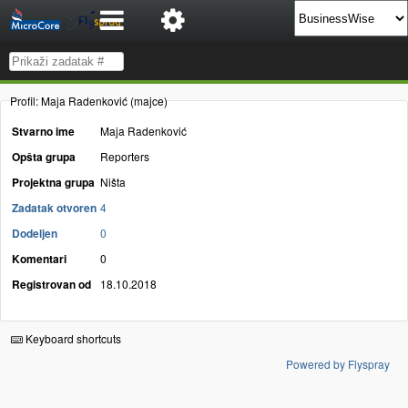
Profil: Maja Radenković (majce)
Stvarno ime
Maja Radenković
Opšta grupa
Reporters
Projektna grupa
Ništa
Zadatak otvoren
4
Dodeljen
0
Komentari
0
Registrovan od
18.10.2018
Keyboard shortcuts
Powered by Flyspray