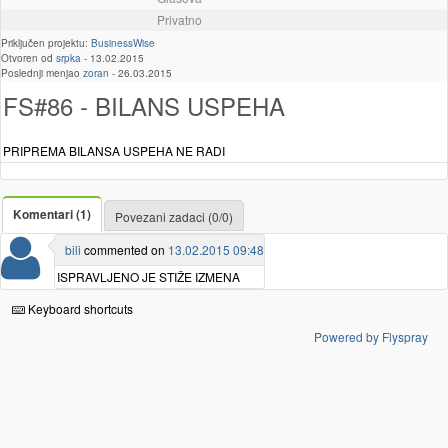
Privatno
Priključen projektu:
BusinessWise
Otvoren od
srpka
-
13.02.2015
Poslednji menjao
zoran
-
26.03.2015
FS#86 - BILANS USPEHA
PRIPREMA BILANSA USPEHA NE RADI
Komentari (1)
Povezani zadaci (0/0)
bili
commented on
13.02.2015 09:48
ISPRAVLJENO JE STIŽE IZMENA
Keyboard shortcuts
Powered by Flyspray